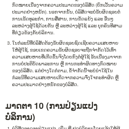
ກົດໝາຍເນື່ອງຈາກຄວາມປະມາດຂອງບໍລິສັດ (ຍົກເວັ້ນຄວາມ
ປະມາດຢ່າງຫນັກ). ນອກຈາກນັ້ນ, ບໍລິສັດຈະບໍ່ຮັບຜິດຊອບຕໍ່
ການເຮັດທຸລະກຳ, ການສື່ສານ, ການຂັດແຍ້ງ ແລະ ອື່ນໆ 
ລະຫວ່າງຜູ້ໃຊ້ດ້ວຍກັນ ຫຼື ລະຫວ່າງຜູ້ໃຊ້ ແລະ ບຸກຄົນທີສາມ 
ທີ່ກ່ຽວຂ້ອງກັບບໍລິການ.
ໃນກໍລະນີທີ່ບໍລິສັດຕ້ອງຮັບຜິດຊອບຊົດເຊີຍຄວາມເສຍຫາຍ
ໃຫ້ຜູ້ໃຊ້, ຂອບເຂດຄວາມຮັບຜິດຊອບຈະຖືກຈຳກັດໄວ້ເທົ່າ
ຄວາມເສຍຫາຍທີ່ເກີດຂຶ້ນຈິງໂດຍກົງຕໍ່ຜູ້ໃຊ້ ອັນເນື່ອງມາຈາກ
ການບໍ່ປະຕິບັດພາລະການ ຫຼື ການກະທຳຜິດທາງກົດໝາຍ
ຂອງບໍລິສັດ. ແຕ່ຢ່າງໃດກໍຕາມ, ຂໍ້ຈຳກັດນີ້ຈະບໍ່ນຳໃຊ້ໃນ
ກໍລະນີທີ່ຄວາມເສຍຫາຍເກີດຈາກຄວາມຈົ່ງໃຈກະທຳຜິດ ຫຼື 
ຄວາມປະມາດຢ່າງຫນັກຂອງບໍລິສັດ.
ມາດຕາ 10 (ການປ່ຽນແປງ
ບໍລິການ)
ບໍລິສັດອາດຈະປ່ຽນແປງ, ເພີ່ມ ຫຼື ຢຸດບໍລິການໂດຍແຈ້ງໃຫ້ຜູ້