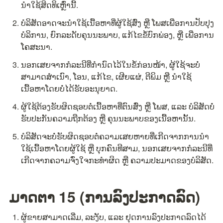
ນຳໃຊ້ສິດທິເຫຼົ່ານີ້.
ບໍລິສັດອາດຈະນຳໃຊ້ເນື້ອຫາທີ່ຜູ້ໃຊ້ສົ່ງ ຫຼື ໂພສເພື່ອການປັບປຸງ
ບໍລິການ, ຍົກລະດັບຄຸນນະພາບ, ແກ້ໄຂຂໍ້ບົກພ່ອງ, ຫຼື ເພື່ອການ
ໂຄສະນາ.
ນອກເສຍຈາກກໍລະນີທີ່ກຳນົດໄວ້ໃນຂໍ້ກ່ອນໜ້າ, ຜູ້ໃຊ້ຈະບໍ່
ສາມາດສຳເນົາ, ໂອນ, ແກ້ໄຂ, ເຜີຍແຜ່, ຕີພິມ ຫຼື ນຳໃຊ້
ເນື້ອຫາໂດຍບໍ່ໄດ້ຮັບອະນຸຍາດ.
ຜູ້ໃຊ້ຕ້ອງຮັບຜິດຊອບຕໍ່ເນື້ອຫາທີ່ຕົນສົ່ງ ຫຼື ໂພສ, ແລະ ບໍລິສັດບໍ່
ຮັບປະກັນຄວາມຖືກຕ້ອງ ຫຼື ຄຸນນະພາບຂອງເນື້ອຫານັ້ນ.
ບໍລິສັດຈະບໍ່ຮັບຜິດຊອບຕໍ່ຄວາມເສຍຫາຍທີ່ເກີດຈາກການນຳ
ໃຊ້ເນື້ອຫາໂດຍຜູ້ໃຊ້ ຫຼື ບຸກຄົນທີສາມ, ນອກເສຍຈາກກໍລະນີທີ່
ເກີດຈາກຄວາມຈົ່ງໃຈກະທຳຜິດ ຫຼື ຄວາມປະມາດຂອງບໍລິສັດ.
ມາດຕາ 15 (ການລົງປະກາດລົດ)
ຜູ້ຂາຍສາມາດເລີ່ມ, ລະງັບ, ແລະ ຢຸດການລົງປະກາດລົດໄດ້