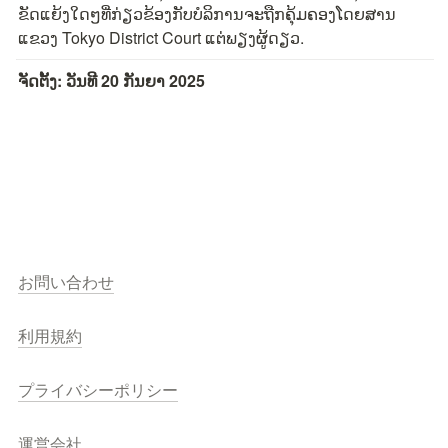
ຂັດແຍ້ງໃດໆທີ່ກ່ຽວຂ້ອງກັບບໍລິການຈະຖືກຄຸ້ມຄອງໂດຍສານ
ແຂວງ Tokyo District Court ແຕ່ພຽງຜູ້ດຽວ.
ຈັດຕັ້ງ: ວັນທີ 20 ກັນຍາ 2025
お問い合わせ
利用規約
プライバシーポリシー
運営会社