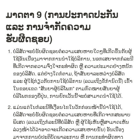
ມາດຕາ 9 (ການປະກາດປະກັນ 
ແລະ ການຈຳກັດຄວາມ
ຮັບຜິດຊອບ)
ບໍລິສັດຈະບໍ່ຮັບຜິດຊອບຕໍ່ຄວາມເສຍຫາຍໃດໆທີ່ເກີດຂຶ້ນກັບຜູ້
ໃຊ້ອັນເນື່ອງມາຈາກການນຳໃຊ້ບໍລິການ, ນອກເສຍຈາກກໍລະນີ
ທີ່ເກີດຈາກຄວາມຈົ່ງໃຈກະທຳຜິດ ຫຼື ຄວາມປະມາດຢ່າງຫນັກ
ຂອງບໍລິສັດ. ແຕ່ຢ່າງໃດກໍຕາມ, ຖ້າສັນຍາລະຫວ່າງບໍລິສັດ 
ແລະ ຜູ້ໃຊ້ກ່ຽວກັບການໃຊ້ບໍລິການ (ລວມເຖິງຂໍ້ກຳນົດນີ້) ເຂົ້າ
ໃນຂອບເຂດ "ສັນຍາຜູ້ບໍລິໂພກ" ຕາມກົດໝາຍສັນຍາຜູ້
ບໍລິໂພກຂອງຍີ່ປຸ່ນ, ການຍົກເວັ້ນນີ້ຈະບໍ່ສາມາດນຳໃຊ້ໄດ້.
ແມ່ນແຕ່ໃນກໍລະນີທີ່ເງື່ອນໄຂໃນວັກກ່ອນໜ້ານີ້ນຳໃຊ້ໄດ້, 
ບໍລິສັດຈະບໍ່ຮັບຜິດຊອບຕໍ່ຄວາມເສຍຫາຍທີ່ເກີດຈາກສະພາບ
ພິເສດ (ລວມເຖິງກໍລະນີທີ່ບໍລິສັດ ຫຼື ຜູ້ໃຊ້ເຫັນຫຼືສາມາດເຫັນ
ລ່ວງໜ້າໄດ້ວ່າອາດຈະເກີດຄວາມເສຍຫາຍນັ້ນ) ອັນເນື່ອງ
ມາຈາກການບໍ່ປະຕິບັດພາລະການ ຫຼື ການກະທຳຜິດທາງ