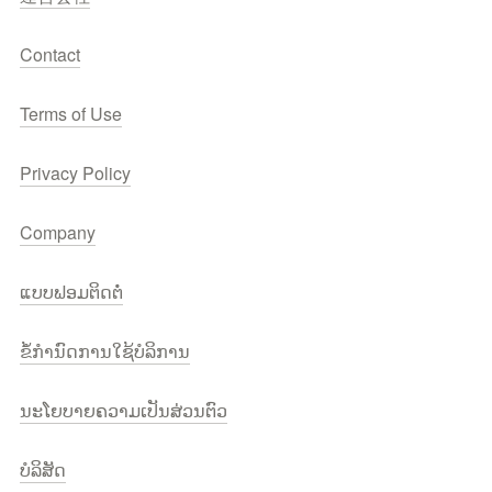
Contact
Terms of Use
Privacy Policy
Company
ແບບຟອມຕິດຕໍ່
ຂໍ້ກຳນົດການໃຊ້ບໍລິການ
ນະໂຍບາຍຄວາມເປັນສ່ວນຕົວ
ບໍລິສັດ