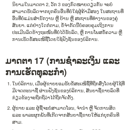
ນິຍາມໃນມາດຕາ 2, ວັກ 3 ຂອງກົດໝາຍດຽວກັນ ຈະບໍ່
ສາມາດຮັບລົດຈາກບຸກຄົນອື່ນທີ່ບໍ່ໃຊ່ຜູ້ຄ້າມືສອງ ໃນສະຖານທີ່
ອື່ນທີ່ບໍ່ແມ່ນສຳນັກງານ ຫຼື ບ້ານ ຫຼື ສະຖານທີ່ທຳງານຂອງຄູ່
ສັນຍາ. ແຕ່ຢ່າງໃດກໍຕາມ, ຂໍ້ຈຳກັດນີ້ບໍ່ຄອບຄຸມເຖິງການ
ປະເມີນລົດຂ້າງຖະໜົນທີ່ບໍ່ໄດ້ຮັບລົດ, ຫຼື ການໂພສຂໍ້ຄວາມ ຫຼື 
ການເຮັດຂໍ້ສະເໜີຊື້ໂດຍໃຊ້ຟັງຊັນຂອງບໍລິການ.
ມາດຕາ 17 (ການຊຳລະເງິນ ແລະ 
ການເຮັດທຸລະກຳ)
ໃນບໍລິການ, ເມື່ອຜູ້ຂາຍຍອມຮັບຂໍ້ສະເໜີຊື້ທີ່ຖືກສົ່ງໂດຍຜູ້ໃຊ້ທີ່
ມີເຈດຕະນາຊື້ ຜ່ານຟັງຊັນຂອງບໍລິການ, ສັນຍາຊື້ຂາຍລົດທີ່
ກ່ຽວຂ້ອງຈະຖືກຖືວ່າໄດ້ຖືກຈັດຕັ້ງ.
ຜູ້ຂາຍ ແລະ ຜູ້ຊື້ຈະບໍ່ສາມາດໂອນ, ຈຳນຳ ຫຼື ຈັດການສິດ 
ແລະ ພາລະຜູກພັນທີ່ເກີດຈາກສັນຍາຊື້ຂາຍໃຫ້ແກ່ບຸກຄົນທີ
ສາມ.