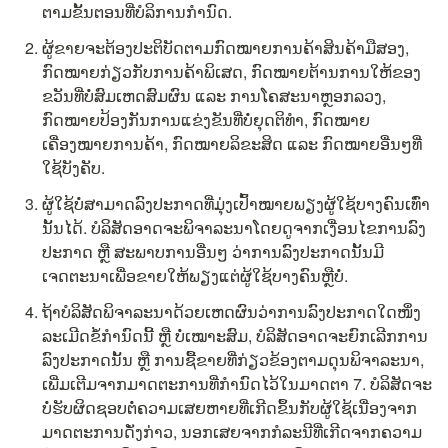
ຕາມຂັ້ນຕອນທີ່ບໍລິການກຳນົດ.
ຜູ້ຂາຍຈະຕ້ອງປະຕິບັດຕາມກົດໝາຍການຄ້າສິນຄ້າມືສອງ, 
ກົດໝາຍກ່ຽວກັບການຄ້າພິເສດ, ກົດໝາຍຕ້ານການໃຫ້ຂອງ
ຂວັນທີ່ບໍ່ສົມເຫດສົມຜົນ ແລະ ການໂຄສະນາຫຼອກລວງ, 
ກົດໝາຍປ້ອງກັນການແຂ່ງຂັນທີ່ບໍ່ຍຸດຕິທຳ, ກົດໝາຍ
ເຄື່ອງໝາຍການຄ້າ, ກົດໝາຍລິຂະສິດ ແລະ ກົດໝາຍອື່ນໆທີ່
ໃຊ້ບັງຄັບ.
ຜູ້ໃຊ້ບໍ່ສາມາດລົງປະກາດທີ່ມຸ່ງເປົ້າໝາຍພຽງຜູ້ໃຊ້ບາງຄົນເທົ່າ
ນັ້ນໄດ້. ບໍລິສັດອາດຈະພິຈາລະນາໂດຍດູຈາກເງື່ອນໄຂການລົງ
ປະກາດ ຫຼື ສະພາບການອື່ນໆ ວ່າການລົງປະກາດນັ້ນມີ
ເຈດຕະນາເພື່ອຂາຍໃຫ້ພຽງແຕ່ຜູ້ໃຊ້ບາງຄົນຫຼືບໍ່.
ຖ້າບໍລິສັດພິຈາລະນາດ້ວຍເຫດຜົນວ່າການລົງປະກາດໃດໜຶ່ງ
ລະເມີດຂໍ້ກຳນົດນີ້ ຫຼື ບໍ່ເໝາະສົມ, ບໍລິສັດອາດຈະຍົກເລີກການ
ລົງປະກາດນັ້ນ ຫຼື ການຊື້ຂາຍທີ່ກ່ຽວຂ້ອງຕາມດຸນພິຈາລະນາ, 
ເພີ່ມເຕີມຈາກມາດຕະການທີ່ກຳນົດໄວ້ໃນມາດຕາ 7. ບໍລິສັດຈະ
ບໍ່ຮັບຜິດຊອບຕໍ່ຄວາມເສຍຫາຍທີ່ເກີດຂຶ້ນກັບຜູ້ໃຊ້ເນື່ອງຈາກ
ມາດຕະການດັ່ງກ່າວ, ນອກເສຍຈາກກໍລະນີທີ່ເກີດຈາກຄວາມ