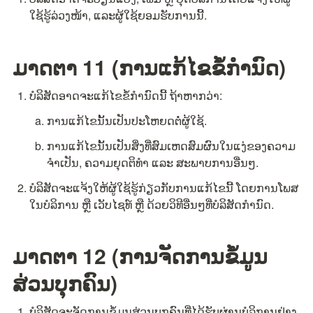
ໃຊ້ຮູ້ລ່ວງໜ້າ, ແລະຜູ້ໃຊ້ຍອມຮັບການນີ້.
ມາດຕາ 11 (ການແກ້ໄຂຂໍ້ກຳນົດ)
ບໍລິສັດອາດຈະແກ້ໄຂຂໍ້ກຳນົດນີ້ ຖ້າຫາກວ່າ:
ການແກ້ໄຂນັ້ນເປັນປະໂຫຍດຕໍ່ຜູ້ໃຊ້.
ການແກ້ໄຂນັ້ນເປັນສິ່ງທີ່ສົມເຫດສົມຜົນໃນແງ່ຂອງຄວາມ
ຈຳເປັນ, ຄວາມຍຸດຕິທຳ ແລະ ສະພາບການອື່ນໆ.
ບໍລິສັດຈະແຈ້ງໃຫ້ຜູ້ໃຊ້ຮູ້ກ່ຽວກັບການແກ້ໄຂນີ້ ໂດຍການໂພສ
ໃນບໍລິການ ຫຼື ເວັບໄຊທ໌ ຫຼື ດ້ວຍວິທີອື່ນໆທີ່ບໍລິສັດກຳນົດ.
ມາດຕາ 12 (ການຈັດການຂໍ້ມູນ
ສ່ວນບຸກຄົນ)
ບໍລິສັດຈະຈັດການຂໍ້ມູນສ່ວນບຸກຄົນທີ່ໄດ້ຮັບຜ່ານບໍລິການຢ່າງ