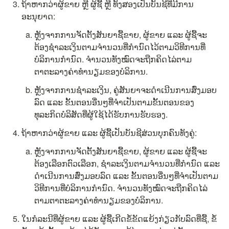
ຖ້າຫາກວ່າຜູ້ຂາຍ ຫຼື ຜູ້ຊື້ ຫຼື ທັງສອງເປັນບັນຊີທີ່ມີການ
ອະນຸຍາດ:
ຫຼັງຈາກການຈັດຕັ້ງສັນຍາຊື້ຂາຍ, ຜູ້ຂາຍ ແລະ ຜູ້ຊື້ຈະ
ຕ້ອງຊຳລະເງິນຕາມຈຳນວນທີ່ກຳນົດໄວ້ຕາມວິທີການທີ່
ບໍລິການກຳນົດ. ຈຳນວນທັງໝົດຈະຖືກຄິດໄລ່ຕາມ
ຕາຕະລາງຄ່າທຳນຽມຂອງບໍລິການ.
ຫຼັງຈາກການຊຳລະເງິນ, ຄູ່ສັນຍາຈະດຳເນີນການສົ່ງມອບ
ລົດ ແລະ ຂັ້ນຕອນອື່ນໆທີ່ຈຳເປັນຕາມຂັ້ນຕອນຂອງ
ທຸລະກິດບໍລິສັດທີ່ຜູ້ໃຊ້ໄດ້ຮັບການຮັບຮອງ.
ຖ້າຫາກວ່າຜູ້ຂາຍ ແລະ ຜູ້ຊື້ເປັນບັນຊີສ່ວນບຸກຄົນທັງຄູ່:
ຫຼັງຈາກການຈັດຕັ້ງສັນຍາຊື້ຂາຍ, ຜູ້ຂາຍ ແລະ ຜູ້ຊື້ຈະ
ຕ້ອງເລືອກຕົວເລືອກ, ຊຳລະເງິນຕາມຈຳນວນທີ່ກຳນົດ ແລະ 
ດຳເນີນການສົ່ງມອບລົດ ແລະ ຂັ້ນຕອນອື່ນໆທີ່ຈຳເປັນຕາມ
ວິທີການທີ່ບໍລິການກຳນົດ. ຈຳນວນທັງໝົດຈະຖືກຄິດໄລ່
ຕາມຕາຕະລາງຄ່າທຳນຽມຂອງບໍລິການ.
ໃນກໍລະນີທີ່ຜູ້ຂາຍ ແລະ ຜູ້ຊື້ເກີດຂໍ້ຂັດແຍ້ງກ່ຽວກັບລົດທີ່ຊື້, ຂໍ້