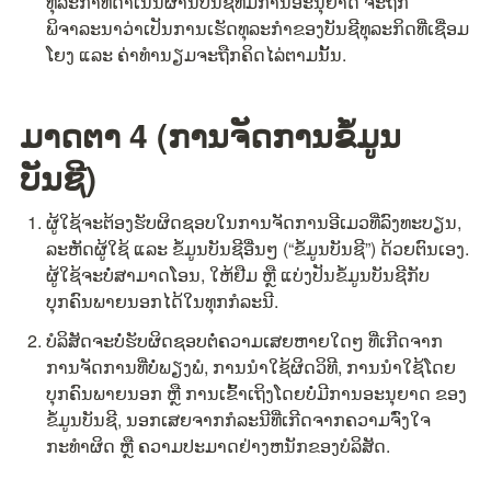
ທຸລະກຳທີ່ດຳເນີນຜ່ານບັນຊີທີ່ມີການອະນຸຍາດ ຈະຖືກ
ພິຈາລະນາວ່າເປັນການເຮັດທຸລະກຳຂອງບັນຊີທຸລະກິດທີ່ເຊື່ອມ
ໂຍງ ແລະ ຄ່າທຳນຽມຈະຖືກຄິດໄລ່ຕາມນັ້ນ.
ມາດຕາ 4 (ການຈັດການຂໍ້ມູນ
ບັນຊີ)
ຜູ້ໃຊ້ຈະຕ້ອງຮັບຜິດຊອບໃນການຈັດການອີເມວທີ່ລົງທະບຽນ, 
ລະຫັດຜູ້ໃຊ້ ແລະ ຂໍ້ມູນບັນຊີອື່ນໆ (“ຂໍ້ມູນບັນຊີ”) ດ້ວຍຕົນເອງ. 
ຜູ້ໃຊ້ຈະບໍ່ສາມາດໂອນ, ໃຫ້ຢືມ ຫຼື ແບ່ງປັນຂໍ້ມູນບັນຊີກັບ
ບຸກຄົນພາຍນອກໄດ້ໃນທຸກກໍລະນີ.
ບໍລິສັດຈະບໍ່ຮັບຜິດຊອບຕໍ່ຄວາມເສຍຫາຍໃດໆ ທີ່ເກີດຈາກ
ການຈັດການທີ່ບໍ່ພຽງພໍ, ການນຳໃຊ້ຜິດວິທີ, ການນຳໃຊ້ໂດຍ
ບຸກຄົນພາຍນອກ ຫຼື ການເຂົ້າເຖິງໂດຍບໍ່ມີການອະນຸຍາດ ຂອງ
ຂໍ້ມູນບັນຊີ, ນອກເສຍຈາກກໍລະນີທີ່ເກີດຈາກຄວາມຈົ່ງໃຈ
ກະທຳຜິດ ຫຼື ຄວາມປະມາດຢ່າງຫນັກຂອງບໍລິສັດ.