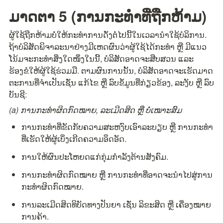
ມາດຕາ 5 (ການກະທຳທີ່ຖືກຫ້າມ)
ຜູ້ໃຊ້ຖືກຫ້າມບໍ່ໃຫ້ກະທຳການດັ່ງຕໍ່ໄປນີ້ໃນເວລານຳໃຊ້ບໍລິການ. 
ຖ້າບໍລິສັດພິຈາລະນາຢ່າງມີເຫດຜົນວ່າຜູ້ໃຊ້ໄດ້ກະທຳ ຫຼື ມີແນວ
ໂນ້ມຈະກະທຳສິ່ງໃດໜຶ່ງໃນນີ້, ບໍລິສັດອາດຈະສືບສວນ ແລະ 
ຮ້ອງຂໍໃຫ້ຜູ້ໃຊ້ຮ່ວມມື. ຕາມຜົນການນັ້ນ, ບໍລິສັດອາດຈະເຮັດມາດ
ຕະການທີ່ຈຳເປັນເຊັ່ນ ແກ້ໄຂ ຫຼື ລົບຂໍ້ມູນທີ່ກ່ຽວຂ້ອງ, ລະງັບ ຫຼື ລົບ
ບັນຊີ:
(a) ການກະທຳຜິດກົດໝາຍ, ລະເມີດສິດ ຫຼື ບໍ່ເໝາະສົມ
ການກະທຳທີ່ຂັດກັບຄວາມສະຫງົບເອົາລະບຽບ ຫຼື ການກະທຳ
ທີ່ເຮັດໃຫ້ຜູ້ເບິ່ງເກີດຄວາມອຶດອັດ.
ການໃຫ້ຜົນປະໂຫຍດແກ່ກຸ່ມກຳລັງຕ້ານສັງຄົມ.
ການກະທຳຜິດກົດໝາຍ ຫຼື ການກະທຳທີ່ອາດຈະນຳໄປສູ່ການ
ກະທຳຜິດກົດໝາຍ.
ການລະເມີດສິດທິບັດທາງປັນຍາ ເຊັ່ນ ລິຂະສິດ ຫຼື ເຄື່ອງໝາຍ
ການຄ້າ.