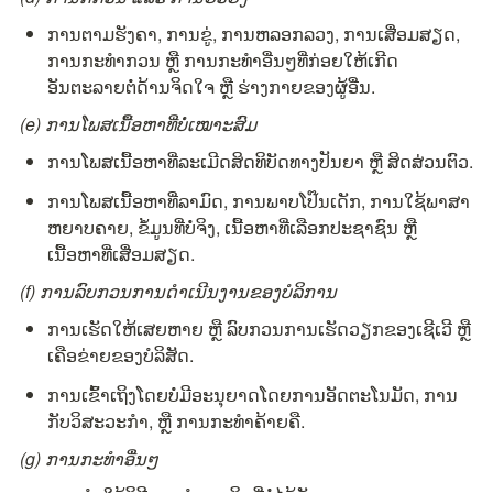
ການຕາມຮັງຄາ, ການຂູ່, ການຫລອກລວງ, ການເສື່ອມສຽດ, 
ການກະທຳກວນ ຫຼື ການກະທຳອື່ນໆທີ່ກ່ອຍໃຫ້ເກີດ
ອັນຕະລາຍຕໍ່ດ້ານຈິດໃຈ ຫຼື ຮ່າງກາຍຂອງຜູ້ອື່ນ.
(e) ການໂພສເນື້ອຫາທີ່ບໍ່ເໝາະສົມ
ການໂພສເນື້ອຫາທີ່ລະເມີດສິດທິບັດທາງປັນຍາ ຫຼື ສິດສ່ວນຕົວ.
ການໂພສເນື້ອຫາທີ່ລາມົດ, ການພາບໂປ໊ນເດັກ, ການໃຊ້ພາສາ
ຫຍາບຄາຍ, ຂໍ້ມູນທີ່ບໍ່ຈິງ, ເນື້ອຫາທີ່ເລືອກປະຊາຊົນ ຫຼື 
ເນື້ອຫາທີ່ເສື່ອມສຽດ.
(f) ການລົບກວນການດຳເນີນງານຂອງບໍລິການ
ການເຮັດໃຫ້ເສຍຫາຍ ຫຼື ລົບກວນການເຮັດວຽກຂອງເຊີເວີ ຫຼື 
ເຄືອຂ່າຍຂອງບໍລິສັດ.
ການເຂົ້າເຖິງໂດຍບໍ່ມີອະນຸຍາດໂດຍການອັດຕະໂນມັດ, ການ
ກັບວິສະວະກຳ, ຫຼື ການກະທຳຄ້າຍຄື.
(g) ການກະທຳອື່ນໆ