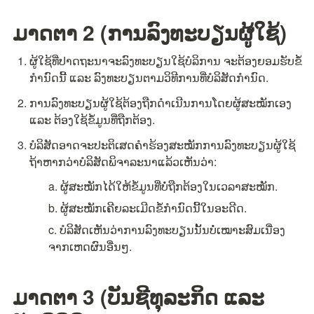
ມາດຕາ 2 (ການລົງທະບຽນຜູ້ໃຊ້)
ຜູ້ໃຊ້ທີ່ປາດຖະນາຈະລົງທະບຽນໃຊ້ບໍລິການ ຈະຕ້ອງຍອມຮັບຂໍ້
ກຳນົດນີ້ ແລະ ລົງທະບຽນຕາມວິທີການທີ່ບໍລິສັດກຳນົດ.
ການລົງທະບຽນຜູ້ໃຊ້ຕ້ອງຖືກດຳເນີນການໂດຍຜູ້ສະໝັກເອງ 
ແລະ ຕ້ອງໃຊ້ຂໍ້ມູນທີ່ຖືກຕ້ອງ.
ບໍລິສັດອາດຈະປະຕິເສດຄຳຮ້ອງສະໝັກການລົງທະບຽນຜູ້ໃຊ້ 
ຖ້າຫາກວ່າບໍລິສັດພິຈາລະນາແລ້ວເຫັນວ່າ:
a. ຜູ້ສະໝັກໄດ້ໃຫ້ຂໍ້ມູນທີ່ບໍ່ຖືກຕ້ອງໃນເວລາສະໝັກ.
b. ຜູ້ສະໝັກເຄີຍລະເມີດຂໍ້ກຳນົດນີ້ໃນອະດີດ.
c. ບໍລິສັດເຫັນວ່າການລົງທະບຽນນັ້ນບໍ່ເໝາະສົມເນື່ອງ
ຈາກເຫດຜົນອື່ນໆ.
ມາດຕາ 3 (ບັນຊີທຸລະກິດ ແລະ 