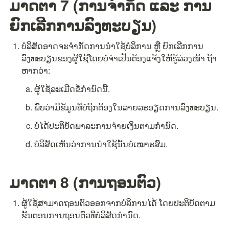
ມາດຕາ 7 (ການຈຳກັດ ແລະ ການ
ຍົກເລີກການລົງທະບຽນ)
ບໍລິສັດອາດຈະຈຳກັດການນຳໃຊ້ບໍລິການ ຫຼື ຍົກເລີກການ
ລົງທະບຽນຂອງຜູ້ໃຊ້ໂດຍບໍ່ຈຳເປັນຕ້ອງແຈ້ງໃຫ້ຮູ້ລ່ວງໜ້າ ຖ້າ
ຫາກວ່າ:
ຜູ້ໃຊ້ລະເມີດຂໍ້ກຳນົດນີ້.
ພົບວ່າມີຂໍ້ມູນທີ່ບໍ່ຖືກຕ້ອງໃນລາຍລະອຽດການລົງທະບຽນ.
ບໍ່ໄດ້ປະຕິບັດພາລະການຈ່າຍເງິນຕາມກຳນົດ.
ບໍລິສັດເຫັນວ່າການນຳໃຊ້ນັ້ນບໍ່ເໝາະສົມ.
ມາດຕາ 8 (ການຖອນຕົວ)
ຜູ້ໃຊ້ສາມາດຖອນຕົວອອກຈາກບໍລິການໄດ້ ໂດຍປະຕິບັດຕາມ
ຂັ້ນຕອນການຖອນຕົວທີ່ບໍລິສັດກຳນົດ.