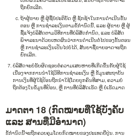
ຖືກຍົກເລີກ.
ຖ້າຜູ້ຂາຍ ຫຼື ຜູ້ຊື້ບໍ່ປະຕິບັດ ຫຼື ຊັກຊ້າໃນການດຳເນີນຂັ້ນ
ຕອນ ຫຼື ການຊຳລະເງິນຕາມຂໍ້ກຳນົດນີ້, ແລະ ຜູ້ຂາຍ ຫຼື ຜູ້
ຊື້ແຈ້ງບໍລິສັດຕາມວິທີການທີ່ບໍລິສັດກຳນົດ, ແລະ ບໍລິສັດ
ພິຈາລະນາດ້ວຍເຫດຜົນວ່າການດຳເນີນຕໍ່ໄປຂອງຂັ້ນຕອນ 
ຫຼື ການຊຳລະເງິນເປັນໄປບໍ່ໄດ້, ສັນຍາຊື້ຂາຍອາດຈະຖືກ
ຍົກເລີກ.
ບໍລິສັດຈະບໍ່ຮັບຜິດຊອບຕໍ່ຄວາມເສຍຫາຍທີ່ເກີດຂຶ້ນກັບຜູ້ໃຊ້
ເນື່ອງຈາກການນຳໃຊ້ວິທີການຊຳລະເງິນ ຫຼື ຂໍ້ມູນສະຖາບັນ
ການເງິນທີ່ຜູ້ໃຊ້ປ້ອນຖືກນຳໃຊ້ໂດຍບຸກຄົນທີສາມ, ຄວາມບໍ່
ຖືກຕ້ອງໃນຂໍ້ມູນທີ່ປ້ອນ, ຫຼື ການທີ່ບໍລິສັດເຮັດ ຫຼື ບໍ່ເຮັດມາດ
ມາດຕາ 18 (ກົດໝາຍທີ່ໃຊ້ບັງຄັບ 
ແລະ ສານທີ່ມີອຳນາດ)
ຂໍ້ກຳນົດນີ້ຈະຖືກຄວບຄຸມໂດຍກົດໝາຍຂອງປະເທດຍີ່ປຸ່ນ. ການ