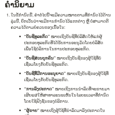
ຄຳນິຍາມ
ໃນຂໍ້ກຳນົດນີ້, ຄຳຕໍ່ໄປນີ້ຈະມີຄວາມໝາຍຕາມທີ່ກຳນົດໄວ້ດ້ານ
ລຸ່ມນີ້, ຍົກເວັ້ນວ່າຈະມີການກຳນົດໄວ້ແຕກຕ່າງ ຫຼື ບໍ່ສາມາດຕີ
ຄວາມໄດ້ຕາມບໍ່ຄວນຂອງເນື້ອໃນ:
“ບັນຊີທຸລະກິດ”
 ໝາຍເຖິງບັນຊີທີ່ບໍລິສັດໃຫ້ແກ່ຜູ້
ປະກອບທຸລະກິດທີ່ໄດ້ຮັບການອະນຸມັດໂດຍບໍລິສັດ 
ເພື່ອໃຊ້ບໍລິການໃນການປະກອບທຸລະກິດ.
“ບັນຊີສ່ວນບຸກຄົນ”
 ໝາຍເຖິງບັນຊີຂອງຜູ້ໃຊ້ທີ່ບໍ່
ເຊື່ອມໂຍງກັບບັນຊີທຸລະກິດ.
“ບັນຊີທີ່ມີການອະນຸຍາດ”
 ໝາຍເຖິງບັນຊີຂອງຜູ້ໃຊ້ທີ່
ເຊື່ອມໂຍງກັບບັນຊີທຸລະກິດ.
“ການລົງປະກາດ”
 ໝາຍເຖິງການນຳລົດທີ່ຈະຂາຍມາ
ເຜີຍແຜ່ໃຫ້ສາທາລະນະເຫັນໃນໄລຍະເວລາທີ່ກຳນົດ
ໂດຍໃຊ້ຟັງຊັນຂອງບໍລິການ.
“ຜູ້ຂາຍ”
 ໝາຍເຖິງຜູ້ໃຊ້ທີ່ນຳລົດມາລົງປະກາດໃນ