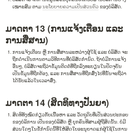
ເໝາະສົມ ຕາມ 
ນະໂຍບາຍຄວາມເປັນສ່ວນຕົວ
 ຂອງບໍລິສັດ.
ມາດຕາ 13 (ການແຈ້ງເຕືອນ ແລະ 
ການສື່ສານ)
ການແຈ້ງເຕືອນ ຫຼື ການສື່ສານລະຫວ່າງຜູ້ໃຊ້ ແລະ ບໍລິສັດ ຈະ
ຖືກດຳເນີນການຕາມວິທີການທີ່ບໍລິສັດກຳນົດ. ຖ້າບໍ່ມີການແຈ້ງ
ອື່ນໆ, ບໍລິສັດຈະຖືວ່າຂໍ້ມູນຕິດຕໍ່ທີ່ຖືກລົງທະບຽນໃນປັດຈຸບັນ
ເປັນຂໍ້ມູນທີ່ຖືກຕ້ອງ, ແລະ ການສື່ສານທີ່ຖືກສົ່ງໄປທີ່ນັ້ນຈະຖືວ່າ
ໄດ້ຮັບແລ້ວໃນເວລາສົ່ງ.
ມາດຕາ 14 (ສິດທິທາງປັນຍາ)
ສິດທິທັງໝົດກ່ຽວກັບເນື້ອຫາ ແລະ ວັດຖຸດິບທີ່ເປັນສ່ວນປະກອບ
ຂອງບໍລິການ ເປັນຂອງບໍລິສັດ ຫຼື ບຸກຄົນທີສາມຜູ້ຖືສິດນັ້ນ. ບໍ່ມີ
ສ່ວນໃດໆໃນຂໍ້ກຳນົດນີ້ທີ່ໃຫ້ສິດໃບອະນຸຍາດແກ່ຜູ້ໃຊ້ໃນການ