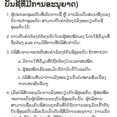
ບັນຊີທີ່ມີການອະນຸຍາດ)
ຜູ້ປະກອບທຸລະກິດທີ່ເຮັດການຊື້ ຫຼື ຂາຍລົດເປັນສ່ວນໜຶ່ງຂອງ
ກິດຈະກຳທຸລະກິດ ສາມາດຍື່ນຄຳຮ້ອງຂໍລົງທະບຽນບັນຊີ
ທຸລະກິດໄດ້.
ການຍື່ນຄຳຮ້ອງຂໍຕ້ອງເຮັດໂດຍຜູ້ສະໝັກເອງ ໂດຍໃຊ້ຂໍ້ມູນທີ່
ຖືກຕ້ອງ ແລະ ຕາມວິທີການທີ່ບໍລິສັດກຳນົດ.
ບໍລິສັດອາດຈະປະຕິເສດຄຳຮ້ອງຂໍບັນຊີທຸລະກິດ ຖ້າຫາກວ່າ:
a. ມີການໃຫ້ຂໍ້ມູນທີ່ບໍ່ຖືກຕ້ອງໃນເວລາສະໝັກ.
b. ຜູ້ສະໝັກເຄີຍລະເມີດຂໍ້ກຳນົດນີ້ໃນອະດີດ.
c. ບໍລິສັດເຫັນວ່າການລົງທະບຽນນັ້ນບໍ່ເໝາະສົມເນື່ອງ
ຈາກເຫດຜົນອື່ນໆ.
ເມື່ອບໍລິສັດອະນຸມັດການລົງທະບຽນບັນຊີທຸລະກິດ, ຜູ້ສະໝັກ
ຈະກາຍເປັນຜູ້ບໍລິຫານຂອງບັນຊີທຸລະກິດນັ້ນ. ຜູ້ບໍລິຫານ
ສາມາດເຊື່ອມບັນຊີສ່ວນບຸກຄົນທີ່ໄດ້ຮັບການອະນຸມັດເຂົ້າກັບ
ບັນຊີທຸລະກິດເພື່ອເຮັດເປັນບັນຊີທີ່ມີການອະນຸຍາດ. ການເຮັດ