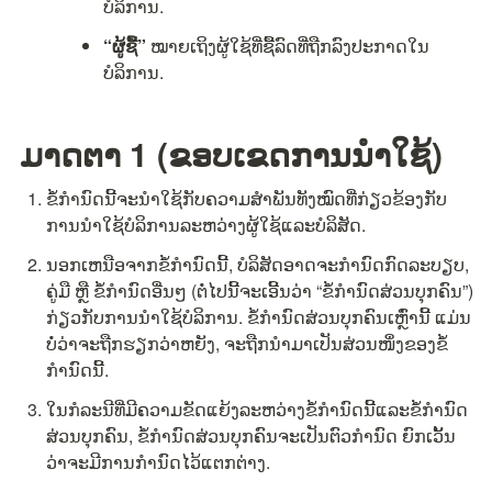
ບໍລິການ.
“ຜູ້ຊື້”
 ໝາຍເຖິງຜູ້ໃຊ້ທີ່ຊື້ລົດທີ່ຖືກລົງປະກາດໃນ
ບໍລິການ.
ມາດຕາ 1 (ຂອບເຂດການນຳໃຊ້)
ຂໍ້ກຳນົດນີ້ຈະນຳໃຊ້ກັບຄວາມສຳພັນທັງໝົດທີ່ກ່ຽວຂ້ອງກັບ
ການນຳໃຊ້ບໍລິການລະຫວ່າງຜູ້ໃຊ້ແລະບໍລິສັດ.
ນອກເຫນືອຈາກຂໍ້ກຳນົດນີ້, ບໍລິສັດອາດຈະກຳນົດກົດລະບຽບ, 
ຄູ່ມື ຫຼື ຂໍ້ກຳນົດອື່ນໆ (ຕໍ່ໄປນີ້ຈະເອີ້ນວ່າ “ຂໍ້ກຳນົດສ່ວນບຸກຄົນ”) 
ກ່ຽວກັບການນຳໃຊ້ບໍລິການ. ຂໍ້ກຳນົດສ່ວນບຸກຄົນເຫຼົ່ານີ້ ແມ່ນ
ບໍ່ວ່າຈະຖືກຮຽກວ່າຫຍັງ, ຈະຖືກນຳມາເປັນສ່ວນໜຶ່ງຂອງຂໍ້
ກຳນົດນີ້.
ໃນກໍລະນີທີ່ມີຄວາມຂັດແຍ້ງລະຫວ່າງຂໍ້ກຳນົດນີ້ແລະຂໍ້ກຳນົດ
ສ່ວນບຸກຄົນ, ຂໍ້ກຳນົດສ່ວນບຸກຄົນຈະເປັນຕົວກຳນົດ ຍົກເວັ້ນ
ວ່າຈະມີການກຳນົດໄວ້ແຕກຕ່າງ.