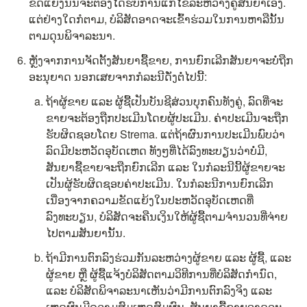
ຂັດແຍ້ງນັ້ນຈະຕ້ອງໄດ້ຮັບການແກ້ໄຂລະຫວ່າງຄູ່ສັນຍາເອງ. 
ແຕ່ຢ່າງໃດກໍຕາມ, ບໍລິສັດອາດຈະເຂົ້າຮ່ວມໃນການຫາລືນັ້ນ
ຕາມດຸນພິຈາລະນາ.
ຫຼັງຈາກການຈັດຕັ້ງສັນຍາຊື້ຂາຍ, ການຍົກເລີກສັນຍາຈະບໍ່ຖືກ
ອະນຸຍາດ ນອກເສຍຈາກກໍລະນີດັ່ງຕໍ່ໄປນີ້:
ຖ້າຜູ້ຂາຍ ແລະ ຜູ້ຊື້ເປັນບັນຊີສ່ວນບຸກຄົນທັງຄູ່, ລົດທີ່ຈະ
ຂາຍຈະຕ້ອງຖືກປະເມີນໂດຍຜູ້ປະເມີນ. ຄ່າປະເມີນຈະຖືກ
ຮັບຜິດຊອບໂດຍ Strema. ແຕ່ຖ້າຜົນການປະເມີນພົບວ່າ
ລົດມີປະຫວັດອຸບັດເຫດ ທັງໆທີ່ໄດ້ລົງທະບຽນວ່າບໍ່ມີ, 
ສັນຍາຊື້ຂາຍຈະຖືກຍົກເລີກ ແລະ ໃນກໍລະນີນີ້ຜູ້ຂາຍຈະ
ເປັນຜູ້ຮັບຜິດຊອບຄ່າປະເມີນ. ໃນກໍລະນີການຍົກເລີກ
ເນື່ອງຈາກຄວາມຂັດແຍ້ງໃນປະຫວັດອຸບັດເຫດທີ່
ລົງທະບຽນ, ບໍລິສັດຈະຄືນເງິນໃຫ້ຜູ້ຊື້ຕາມຈຳນວນທີ່ຈ່າຍ
ໄປຕາມສັນຍານັ້ນ.
ຖ້າມີການຕົກລົງຮ່ວມກັນລະຫວ່າງຜູ້ຂາຍ ແລະ ຜູ້ຊື້, ແລະ 
ຜູ້ຂາຍ ຫຼື ຜູ້ຊື້ແຈ້ງບໍລິສັດຕາມວິທີການທີ່ບໍລິສັດກຳນົດ, 
ແລະ ບໍລິສັດພິຈາລະນາເຫັນວ່າມີການຕົກລົງຈິງ ແລະ 
ເຫດຜົນມີຄວາມສົມເຫດສົມຜົນ, ສັນຍາຊື້ຂາຍອາດຈະ