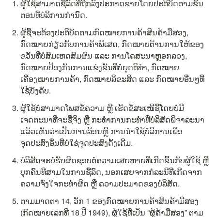
ຜູ້ໃຊ້ສາມາດຊື້ລົດທີ່ຖືກລົງປະກາດຂາຍໂດຍປະຕິບັດຕາມຂັ້ນ
ຕອນທີ່ບໍລິການກຳນົດ.
ຜູ້ຊື້ຈະຕ້ອງປະຕິບັດຕາມກົດໝາຍການຄ້າສິນຄ້າມືສອງ, 
ກົດໝາຍກ່ຽວກັບການຄ້າພິເສດ, ກົດໝາຍຕ້ານການໃຫ້ຂອງ
ຂວັນທີ່ບໍ່ສົມເຫດສົມຜົນ ແລະ ການໂຄສະນາຫຼອກລວງ, 
ກົດໝາຍປ້ອງກັນການແຂ່ງຂັນທີ່ບໍ່ຍຸດຕິທຳ, ກົດໝາຍ
ເຄື່ອງໝາຍການຄ້າ, ກົດໝາຍລິຂະສິດ ແລະ ກົດໝາຍອື່ນໆທີ່
ໃຊ້ບັງຄັບ.
ຜູ້ໃຊ້ບໍ່ສາມາດໂພສຂໍ້ຄວາມ ຫຼື ເຮັດຂໍ້ສະເໜີຊື້ໂດຍບໍ່ມີ
ເຈດຕະນາທີ່ຈະຊື້ຈິງ ຫຼື ກະທຳການກະທຳທີ່ບໍລິສັດພິຈາລະນາ
ແລ້ວເຫັນວ່າເປັນການລ້ອນຫຼື ການນຳໃຊ້ບໍລິການເພື່ອ
ຈຸດປະສົງອື່ນທີ່ບໍ່ໃຊ່ຈຸດປະສົງດັ້ງເດີມ.
ບໍລິສັດຈະບໍ່ຮັບຜິດຊອບຕໍ່ຄວາມເສຍຫາຍທີ່ເກີດຂຶ້ນກັບຜູ້ໃຊ້ ຫຼື 
ບຸກຄົນທີສາມໃນການຊື້ລົດ, ນອກເສຍຈາກກໍລະນີທີ່ເກີດຈາກ
ຄວາມຈົ່ງໃຈກະທຳຜິດ ຫຼື ຄວາມປະມາດຂອງບໍລິສັດ.
ຕາມມາດຕາ 14, ວັກ 1 ຂອງກົດໝາຍການຄ້າສິນຄ້າມືສອງ 
(ກົດໝາຍເລກທີ 18 ປີ 1949), ຜູ້ໃຊ້ທີ່ເປັນ “ຜູ້ຄ້າມືສອງ” ຕາມ