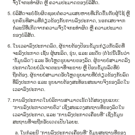
ຈົ່ງໃຈກະທຳຜິດ ຫຼື ຄວາມປະມາດຂອງບໍລິສັດ.
ບໍລິສັດຈະບໍ່ຮັບຜິດຊອບຕໍ່ຄວາມເສຍຫາຍທີ່ເກີດຂຶ້ນກັບຜູ້ໃຊ້ ຫຼື 
ບຸກຄົນທີສາມທີ່ກ່ຽວຂ້ອງກັບການລົງປະກາດ, ນອກເສຍຈາກ
ກໍລະນີທີ່ເກີດຈາກຄວາມຈົ່ງໃຈກະທຳຜິດ ຫຼື ຄວາມປະມາດ
ຂອງບໍລິສັດ.
ໃນເວລາລົງປະກາດລົດ, ຜູ້ຂາຍຕ້ອງປ້ອນຂໍ້ມູນກ່ຽວກັບລົດທີ່
ຈະລົງປະກາດ ເຊັ່ນ ຜູ້ຜະລິດ, ຮຸ່ນ, ແລະ ລະດັບ (ຕໍ່ໄປນີ້ເອີ້ນວ່າ 
“ຂໍ້ມູນລົດ”) ແລະ ອັບໂຫຼດຮູບພາບຂອງລົດ. ຜູ້ຂາຍບໍ່ສາມາດລົງ
ປະກາດໂດຍບໍ່ມີເຈດຕະນາທີ່ຈະຂາຍ ຫຼື ປ້ອນຂໍ້ມູນລົດທີ່ບໍ່
ຖືກຕ້ອງ. ຜູ້ຂາຍບໍ່ສາມາດອັບໂຫຼດຮູບພາບທີ່ບໍ່ກ່ຽວຂ້ອງກັບລົດ
ທີ່ລົງປະກາດ ແລະ ຮູບພາບຕ້ອງສະທ້ອນສະພາບຈິງຂອງລົດໃນ
ເວລາລົງປະກາດ.
ການລົງປະກາດໃນບໍລິການສາມາດເຮັດໄດ້ສອງຮູບແບບ: 
“ການລົງປະກາດຕາຍຕົວ” ເຊິ່ງສະແດງສະຖານທີ່ຂອງລົດໃນ
ເວລາລົງປະກາດ, ແລະ “ການລົງປະກາດເຄື່ອນທີ່” ເຊິ່ງຂໍ້ມູນ
ສະຖານທີ່ຈະຖືກອັບເດດເປັນໄລຍະ.
ໃນກໍລະນີ “ການລົງປະກາດເຄື່ອນທີ່” ຂໍ້ມູນສະຖານທີ່ຂອງ