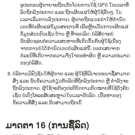
ອຸປະກອນຜູ້ຂາຍຈະຖືກເກັບໂດຍການໃຊ້ GPS ໃນເວລາທີ່
ລົດຖືກລົງປະກາດ ແລະ ຖືກເຜີຍແຜ່ໃຫ້ຜູ້ໃຊ້ອື່ນໆ. ໃນ
ເວລາເລີ່ມການລົງປະກາດ, ຜູ້ຂາຍຖືກແນະນຳໃຫ້ກຳນົດ
ເຂດທີ່ບໍ່ເຜີຍແຜ່ຂໍ້ມູນສະຖານທີ່ ເພື່ອຫຼີກເວັ້ນການເຜີຍແຜ່
ຂໍ້ມູນສ່ວນຕົວເຊັ່ນ ບ້ານ ຫຼື ທີ່ຈອດລົດ. ບໍລິສັດຈະບໍ່
ຮັບຜິດຊອບຕໍ່ຄວາມເສຍຫາຍທີ່ເກີດຂຶ້ນກັບຜູ້ໃຊ້ເນື່ອງ
ຈາກການບໍ່ໄດ້ກຳນົດເຂດບໍ່ເຜີຍແຜ່ນີ້, ນອກເສຍຈາກ
ກໍລະນີທີ່ເກີດຈາກຄວາມຈົ່ງໃຈກະທຳຜິດ ຫຼື ຄວາມປະມາດ
ຂອງບໍລິສັດ.
ບໍລິການມີຟັງຊັນໃຫ້ຜູ້ຂາຍ ແລະ ຜູ້ໃຊ້ທີ່ມີເຈດຕະນາຊື້ສາມາດ
ສົ່ງ ແລະ ຮັບຂໍ້ຄວາມກ່ຽວກັບລົດທີ່ຖືກລົງປະກາດ ຫຼື ກຳລັງຈະ
ຖືກລົງປະກາດ. ຜູ້ໃຊ້ຈະຕ້ອງປະຕິບັດຕາມກົດໝາຍທີ່ໃຊ້ບັງຄັບ
ເຊັ່ນ ບໍ່ເບິ່ງໂທລະສັບສະຫຼາດໃນເວລາຂັບລົດ. ເນື້ອຫາຂອງ
ຂໍ້ຄວາມທີ່ສົ່ງ ແລະ ຮັບສາມາດຖືກເບິ່
ມາດຕາ 16 (ການຊື້ລົດ)