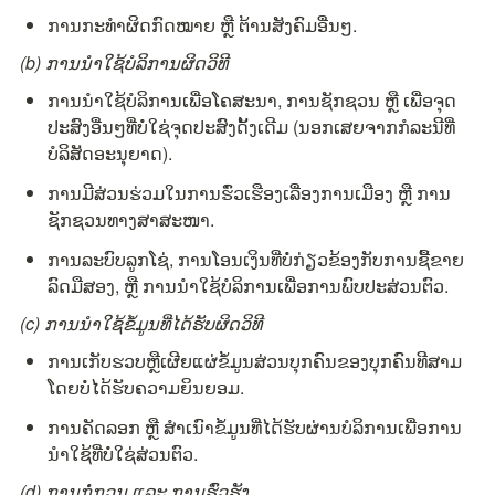
ການກະທຳຜິດກົດໝາຍ ຫຼື ຕ້ານສັງຄົມອື່ນໆ.
(b) ການນຳໃຊ້ບໍລິການຜິດວິທີ
ການນຳໃຊ້ບໍລິການເພື່ອໂຄສະນາ, ການຊັກຊວນ ຫຼື ເພື່ອຈຸດ
ປະສົງອື່ນໆທີ່ບໍ່ໃຊ່ຈຸດປະສົງດັ້ງເດີມ (ນອກເສຍຈາກກໍລະນີທີ່
ບໍລິສັດອະນຸຍາດ).
ການມີສ່ວນຮ່ວມໃນການຮົ່ວເຮືອງເລື່ອງການເມືອງ ຫຼື ການ
ຊັກຊວນທາງສາສະໜາ.
ການລະບົບລູກໂຊ່, ການໂອນເງິນທີ່ບໍ່ກ່ຽວຂ້ອງກັບການຊື້ຂາຍ
ລົດມືສອງ, ຫຼື ການນຳໃຊ້ບໍລິການເພື່ອການພົບປະສ່ວນຕົວ.
(c) ການນຳໃຊ້ຂໍ້ມູນທີ່ໄດ້ຮັບຜິດວິທີ
ການເກັບຮວບຫຼືເຜີຍແຜ່ຂໍ້ມູນສ່ວນບຸກຄົນຂອງບຸກຄົນທີສາມ
ໂດຍບໍ່ໄດ້ຮັບຄວາມຍິນຍອມ.
ການຄັດລອກ ຫຼື ສຳເນົາຂໍ້ມູນທີ່ໄດ້ຮັບຜ່ານບໍລິການເພື່ອການ
ນຳໃຊ້ທີ່ບໍ່ໃຊ່ສ່ວນຕົວ.
(d) ການກໍ່ກວນ ແລະ ການຮົ່ວຮັງ