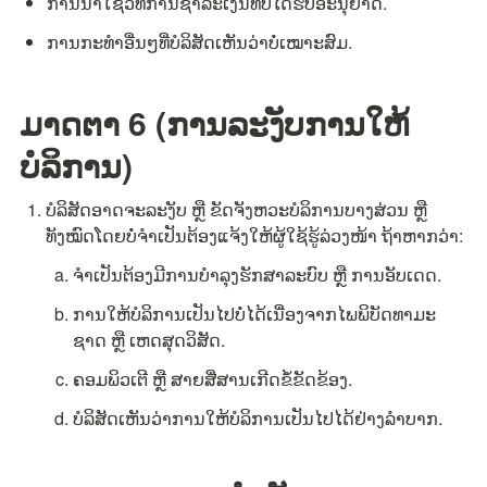
ການນຳໃຊ້ວິທີການຊຳລະເງິນທີ່ບໍ່ໄດ້ຮັບອະນຸຍາດ.
ການກະທຳອື່ນໆທີ່ບໍລິສັດເຫັນວ່າບໍ່ເໝາະສົມ.
ມາດຕາ 6 (ການລະງັບການໃຫ້
ບໍລິການ)
ບໍລິສັດອາດຈະລະງັບ ຫຼື ຂັດຈັງຫວະບໍລິການບາງສ່ວນ ຫຼື 
ທັງໝົດໂດຍບໍ່ຈຳເປັນຕ້ອງແຈ້ງໃຫ້ຜູ້ໃຊ້ຮູ້ລ່ວງໜ້າ ຖ້າຫາກວ່າ:
ຈຳເປັນຕ້ອງມີການບຳລຸງຮັກສາລະບົບ ຫຼື ການອັບເດດ.
ການໃຫ້ບໍລິການເປັນໄປບໍ່ໄດ້ເນື່ອງຈາກໄພພິບັດທາມະ
ຊາດ ຫຼື ເຫດສຸດວິສັດ.
ຄອມພິວເຕີ ຫຼື ສາຍສື່ສານເກີດຂໍ້ຂັດຂ້ອງ.
ບໍລິສັດເຫັນວ່າການໃຫ້ບໍລິການເປັນໄປໄດ້ຢ່າງລຳບາກ.