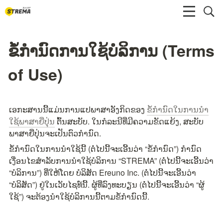
ຂໍ້ກຳນົດການໃຊ້ບໍລິການ (Terms
of Use)
ເອກະສານນີ້ແມ່ນການແປພາສາອັງກິດຂອງ 
ຂໍ້ກຳນົດໃນການນຳ
ໃຊ້ພາສາຍີ່ປຸ່ນ
 ຕົ້ນສະບັບ. ໃນກໍລະນີທີ່ມີຄວາມຂັດແຍ້ງ, ສະບັບ
ພາສາຍີ່ປຸ່ນຈະເປັນຕົວກຳນົດ.
ຂໍ້ກຳນົດໃນການນຳໃຊ້ນີ້ (ຕໍ່ໄປນີ້ຈະເອີ້ນວ່າ “ຂໍ້ກຳນົດ”) ກຳນົດ
ເງື່ອນໄຂສຳລັບການນຳໃຊ້ບໍລິການ “STREMA” (ຕໍ່ໄປນີ້ຈະເອີ້ນວ່າ 
“ບໍລິການ”) ທີ່ໃຫ້ໂດຍ ບໍລິສັດ Ereuno Inc. (ຕໍ່ໄປນີ້ຈະເອີ້ນວ່າ 
“ບໍລິສັດ”) ຢູ່ໃນເວັບໄຊທ໌ນີ້. ຜູ້ທີ່ລົງທະບຽນ (ຕໍ່ໄປນີ້ຈະເອີ້ນວ່າ “ຜູ້
ໃຊ້”) ຈະຕ້ອງນຳໃຊ້ບໍລິການນີ້ຕາມຂໍ້ກຳນົດນີ້.